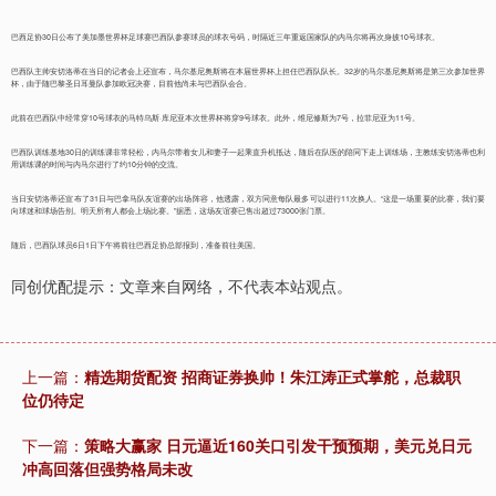
巴西足协30日公布了美加墨世界杯足球赛巴西队参赛球员的球衣号码，时隔近三年重返国家队的内马尔将再次身披10号球衣。
巴西队主帅安切洛蒂在当日的记者会上还宣布，马尔基尼奥斯将在本届世界杯上担任巴西队队长。32岁的马尔基尼奥斯将是第三次参加世界
杯，由于随巴黎圣日耳曼队参加欧冠决赛，目前他尚未与巴西队会合。
此前在巴西队中经常穿10号球衣的马特乌斯·库尼亚本次世界杯将穿9号球衣。此外，维尼修斯为7号，拉菲尼亚为11号。
巴西队训练基地30日的训练课非常轻松，内马尔带着女儿和妻子一起乘直升机抵达，随后在队医的陪同下走上训练场，主教练安切洛蒂也利
用训练课的时间与内马尔进行了约10分钟的交流。
当日安切洛蒂还宣布了31日与巴拿马队友谊赛的出场阵容，他透露，双方同意每队最多可以进行11次换人。“这是一场重要的比赛，我们要
向球迷和球场告别。明天所有人都会上场比赛。”据悉，这场友谊赛已售出超过73000张门票。
随后，巴西队球员6日1日下午将前往巴西足协总部报到，准备前往美国。
同创优配提示：文章来自网络，不代表本站观点。
上一篇：
精选期货配资 招商证券换帅！朱江涛正式掌舵，总裁职
位仍待定
下一篇：
策略大赢家 日元逼近160关口引发干预预期，美元兑日元
冲高回落但强势格局未改