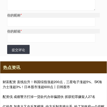
你的昵称
*
你的邮箱
*
提交评论
热点资讯
财富配资 直线拉升！韩国综指涨超200点，三星电子涨超5%、SK海
力士涨超3%！日本股市涨超600点丨日韩股市
配资伐 成都警方打掉一贷款代办诈骗团伙 抓获犯罪嫌疑人27名
亿操盘 加拿大又在反复横跳, 中方反制直接出手, 给了加政府一个提醒