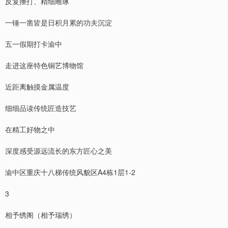
反复捶打、精细雕琢
一锤一凿皆是日积月累的功夫沉淀
五一假期打卡渝中
走进这座特色铜艺博物馆
近距离触摸金属温度
细细品读传统匠造技艺
在精工好物之中
深度感受源远流长的东方匠心之美
渝中区重庆十八梯传统风貌区A4栋1层1-2
3
相予绣阁（相予瑞绣）