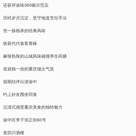
还获评渝味360碗示范店
历经岁月沉淀，坚守地道烹饪手法
凭一脉相承的经典风味
收获代代食客青睐
麻辣热辣的山城风味碰撞养生药膳
造就独一份的重庆烟火气质
假期结伴出游渝中
约上好友围坐同食
沉浸式感受重庆美食的独特魅力
渝中区李子坝正街60号
老四川酒楼