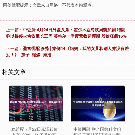
同创优配提示：文章来自网络，不代表本站观点。
上一篇：
中证所 4月24日外盘头条：霍尔木兹海峡局势加剧 特朗
称以黎停火协议延长三周 英特尔一季度营收超预期 股价狂飙16%
下一篇：
盈富忧配 多指│案例44《妈妈：我的女儿和别人并没有差
别！》_孩子_锻炼_拇指
相关文章
稳益配 7月22日嘉泽转债
中银两融 联合国教科文组
上涨103%，转股溢价率
织总干事对美国退出决定