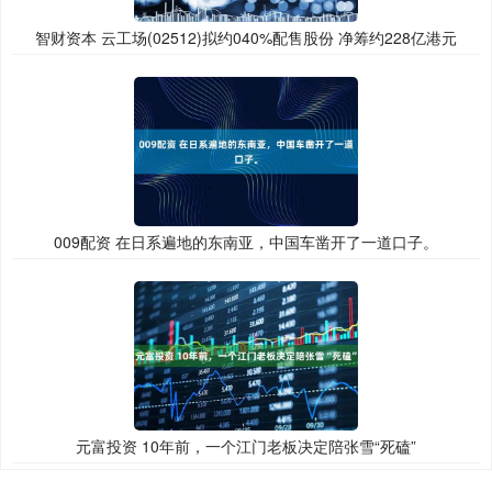
智财资本 云工场(02512)拟约040%配售股份 净筹约228亿港元
009配资 在日系遍地的东南亚，中国车凿开了一道口子。
元富投资 10年前，一个江门老板决定陪张雪“死磕”