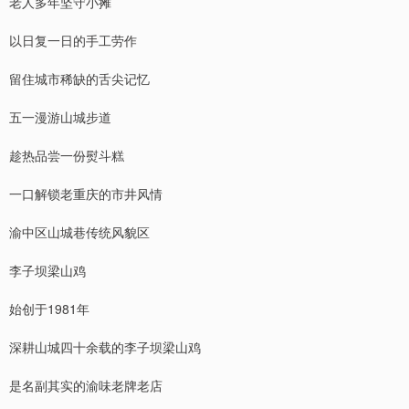
老人多年坚守小摊
以日复一日的手工劳作
留住城市稀缺的舌尖记忆
五一漫游山城步道
趁热品尝一份熨斗糕
一口解锁老重庆的市井风情
渝中区山城巷传统风貌区
李子坝梁山鸡
始创于1981年
深耕山城四十余载的李子坝梁山鸡
是名副其实的渝味老牌老店