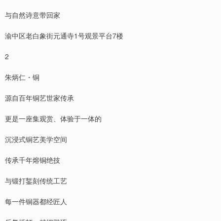
与自然诗意带回家
渝中区老白象街元通寺1号观景平台7楼
2
朱炳仁・铜
源自百年铜艺世家传承
更是一座集观赏、体验于一体的
沉浸式铜艺美学空间
传承千年熔铜绝技
与锻打錾刻传统工艺
每一件铜器都经匠人