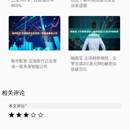
963%
深表遗憾
融股宝 立讯精密领投，众
顺市配资 迈瑞医疗正在变
擎完成2亿美元B轮融资估
成一家具身智能公司
值破百亿
相关评论
本文评分
*