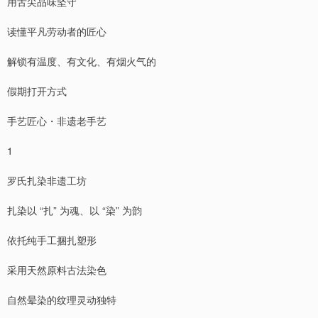
用舌尖品味坚守
读懂平凡劳动者的匠心
解锁有温度、有文化、有烟火气的
假期打开方式
手艺匠心・非遗老手艺
1
罗氏扎染非遗工坊
扎染以 “扎” 为魂、以 “染” 为韵
依托纯手工捆扎塑形
采用天然原料古法染色
自然晕染的纹理灵动独特