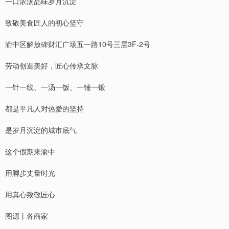
一口浓汤品味岁月沉淀
致敬美食匠人的初心坚守
渝中区解放碑财汇广场五一路10号三层3F-2号
劳动创造美好，匠心传承文脉
一针一线、一汤一饭、一锤一锻
都是平凡人对热爱的坚持
是岁月沉淀的城市底气
这个假期来渝中
用脚步丈量时光
用真心致敬匠心
图源丨各商家