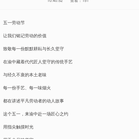
10:40:52
查看：151
五一劳动节
让我们铭记劳动的价值
致敬每一份默默耕耘与长久坚守
在渝中藏着代代匠人坚守的传统手艺
与经久不衰的本土老味
每一份手艺、每一味烟火
都在讲述平凡劳动者的动人故事
这个五一，来渝中赴一场匠心之约
用指尖触摸时光