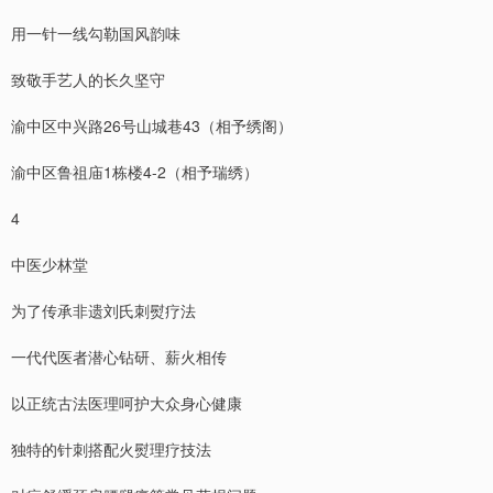
用一针一线勾勒国风韵味
致敬手艺人的长久坚守
渝中区中兴路26号山城巷43（相予绣阁）
渝中区鲁祖庙1栋楼4-2（相予瑞绣）
4
中医少林堂
为了传承非遗刘氏刺熨疗法
一代代医者潜心钻研、薪火相传
以正统古法医理呵护大众身心健康
独特的针刺搭配火熨理疗技法