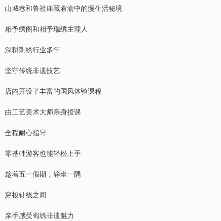
山城巷和鲁祖庙藏着渝中的慢生活秘境
相予绣阁和相予瑞绣主理人
深耕刺绣行业多年
坚守传统非遗技艺
店内开设了丰富的国风体验课程
由工艺美术大师亲身授课
全程耐心指导
零基础游客也能轻松上手
趁着五一假期，静坐一隅
穿梭针线之间
亲手感受蜀绣非遗魅力