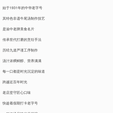
始于1931年的中华老字号
其特色非遗牛尾汤制作技艺
是渝中老牌美食名片
传承世代打磨的烹饪手法
历经九道严谨工序制作
汤汁浓稠鲜醇、营养满满
每一口都是时光沉淀的味道
跨越近百年时光
老店坚守匠心口味
快趁着假期打卡老字号