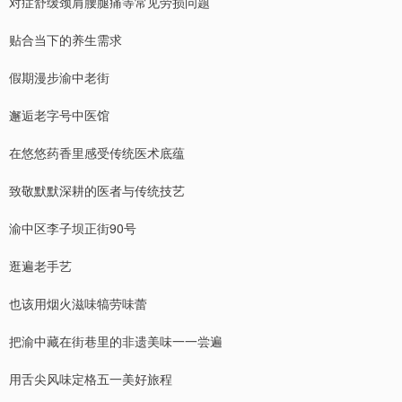
对症舒缓颈肩腰腿痛等常见劳损问题
贴合当下的养生需求
假期漫步渝中老街
邂逅老字号中医馆
在悠悠药香里感受传统医术底蕴
致敬默默深耕的医者与传统技艺
渝中区李子坝正街90号
逛遍老手艺
也该用烟火滋味犒劳味蕾
把渝中藏在街巷里的非遗美味一一尝遍
用舌尖风味定格五一美好旅程