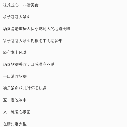
味觉匠心・非遗美食
啥子巷巷大汤圆
汤圆是老重庆人从小吃到大的地道美味
啥子巷巷大汤圆扎根渝中街巷多年
坚守本土风味
汤圆软糯香甜，口感温润不腻
一口清甜软糯
满是治愈的儿时怀旧味道
五一逛吃渝中
来一碗暖心汤圆
在清甜烟火里