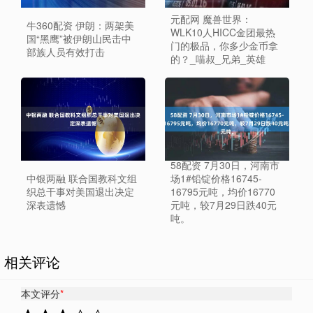
元配网 魔兽世界：
牛360配资 伊朗：两架美
WLK10人HICC金团最热
国“黑鹰”被伊朗山民击中
门的极品，你多少金币拿
部族人员有效打击
的？_喵叔_兄弟_英雄
58配资 7月30日，河南市
中银两融 联合国教科文组
场1#铅锭价格16745-
织总干事对美国退出决定
16795元吨，均价16770
深表遗憾
元吨，较7月29日跌40元
吨。
相关评论
本文评分
*