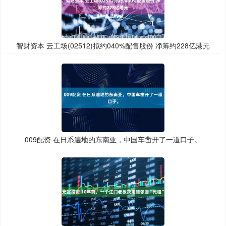
智财资本 云工场(02512)拟约040%配售股份 净筹约228亿港元
009配资 在日系遍地的东南亚，中国车凿开了一道口子。