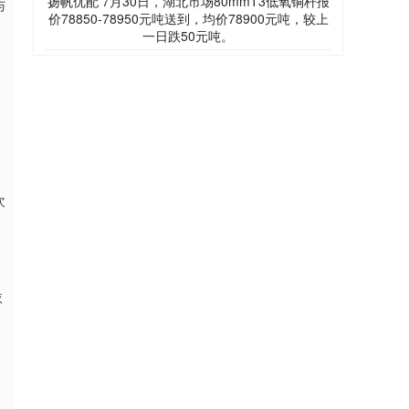
扬帆优配 7月30日，湖北市场80mmT3低氧铜杆报
与
价78850-78950元吨送到，均价78900元吨，较上
一日跌50元吨。
、
次
依