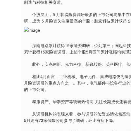
制造与科技相关赛道。
个股层面，5 月获得险资调研最多的上市公司均集中在电
研，成为 5 月险资关注度最高的个股；胜宏科技累计获得 2
深南电路累计获得19家险资调研，位列第三；澜起科技累
累计获得15家险资调研。上述个股5月区间累计涨幅均实现
此外，安克创新、光力科技、新锐股份、英科医疗、蓝特光
相比4月而言，工业机械、电子元件、集成电路仍为险资
月险资调研的重点方向之一。其中，电气部件与设备行业的
的上市公司。
泰康资产、华泰资产等调研热情高 关注长期成长逻辑
从调研机构的表现来看，参与调研的险资热情依然高涨。数
5月则有73家保险公司参与了调研，环比有所下降。