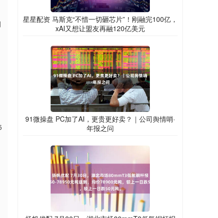
星星配资 马斯克“不惜一切砸芯片”！刚融完100亿，
调
xAI又想让盟友再融120亿美元
，
91微操盘 PC加了AI，更贵更好卖？｜公司舆情哨·
5
年报之问
，