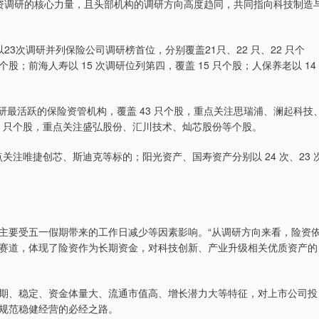
调研的核心力量，且头部机构的调研方向高度趋同，共同指向科技制造
次调研并列保险公司调研榜首位，分别覆盖21只、22 只、22 只个
；前海人寿以 15 次调研位列第四，覆盖 15 只个股；人保养老以 14
研最活跃的保险资管机构，覆盖 43 只个股，重点关注思瑞浦、澜起科技
38 只个股，重点关注盛弘股份、汇川技术、灿芯股份等个股。
关注唯捷创芯、斯迪克等标的；阳光资产、国寿资产分别以 24 次、23 
要受五一假期带来的工作日减少等因素影响。“从调研方向来看，险资
赛道，体现了险资作为长期资金，对科技创新、产业升级相关优质资产的
、稳定、资金体量大、流通市值高、增长潜力大等特征，对上市公司投
规范稳健经营的必经之路。