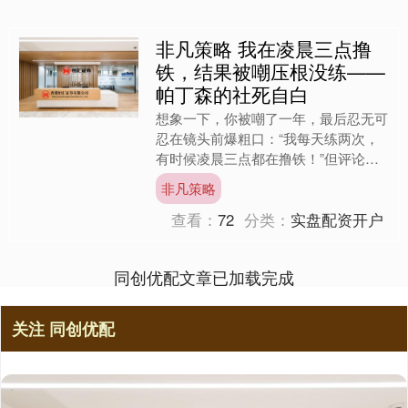
非凡策略 我在凌晨三点撸
铁，结果被嘲压根没练——
帕丁森的社死自白
想象一下，你被嘲了一年，最后忍无可
忍在镜头前爆粗口：“我每天练两次，
有时候凌晨三点都在撸铁！”但评论区
依旧清一色：“哦，那你身材怎么还长
非凡策略
这样？”这不是我某个哥们....
查看：
72
分类：
实盘配资开户
同创优配文章已加载完成
关注 同创优配