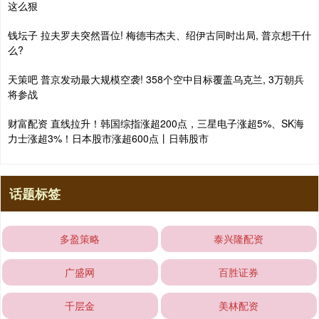
这么狠
钱坛子 拉夫罗夫突然晋位! 梅德韦杰夫、绍伊古同时出局, 普京想干什
么?
天策吧 普京发动最大规模空袭! 358个空中目标覆盖乌克兰, 3万朝兵
将参战
财富配资 直线拉升！韩国综指涨超200点，三星电子涨超5%、SK海
力士涨超3%！日本股市涨超600点丨日韩股市
话题标签
多盈策略
泰兴隆配资
广盛网
百胜证券
千层金
美林配资