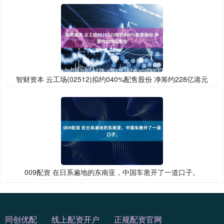
智财资本 云工场(02512)拟约040%配售股份 净筹约228亿港元
009配资 在日系遍地的东南亚，中国车凿开了一道口子。
同创优配
线上配资开户
正规配资官网