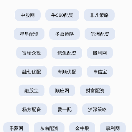
中股网
牛360配资
非凡策略
星星配资
多盈策略
伍洲配资
富瑞众投
鳄鱼配资
股利网
融创优配
海顺优配
卓信宝
融股宝
顺应网
财富配资
杨方配资
爱一配
泸深策略
乐蒙网
东南配资
金牛股
森利网