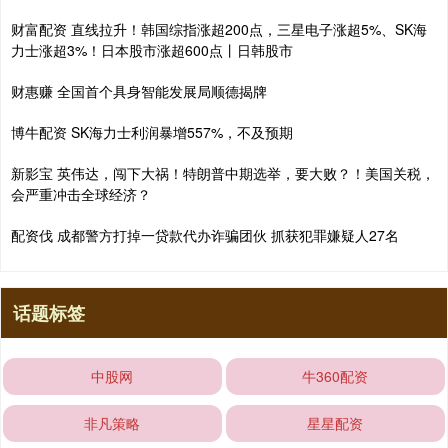
财富配资 直线拉升！韩国综指涨超200点，三星电子涨超5%、SK海
力士涨超3%！日本股市涨超600点丨日韩股市
财惠赚 全国首个具身智能发展局顺德揭牌
博牛配资 SK海力士利润暴增557%，不及预期
新影宝 英伟达，闯下大祸！特朗普中期选举，要大败？！美国关税，
会严重冲击全球经济？
配资伐 成都警方打掉一贷款代办诈骗团伙 抓获犯罪嫌疑人27名
话题标签
中股网
牛360配资
非凡策略
星星配资