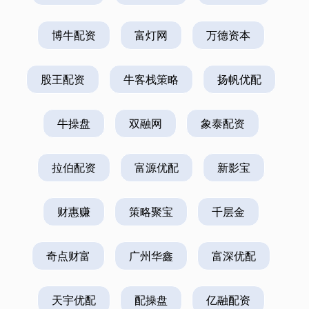
博牛配资
富灯网
万德资本
股王配资
牛客栈策略
扬帆优配
牛操盘
双融网
象泰配资
拉伯配资
富源优配
新影宝
财惠赚
策略聚宝
千层金
奇点财富
广州华鑫
富深优配
天宇优配
配操盘
亿融配资