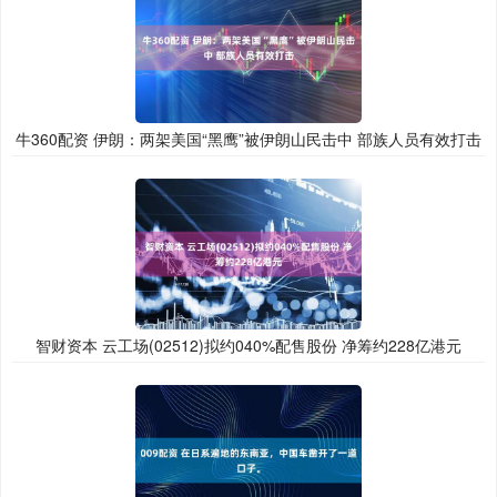
牛360配资 伊朗：两架美国“黑鹰”被伊朗山民击中 部族人员有效打击
智财资本 云工场(02512)拟约040%配售股份 净筹约228亿港元