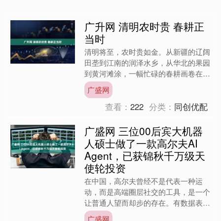
广升网 清明农时贵 春耕正
当时
清明将至，农时贵如金。从新疆的辽阔
田垄到江南的润泽水乡，从华北的果园
到黄河滩涂，一幅忙碌的春耕画卷在神
州大地铺展。农民们抢抓墒情，在田
广盛网
间、果园、茶园里播种、施肥....
查看：
222
分类：
同创优配
广盛网 三位00后宾大机器
人硕士做了一款高尔夫AI
Agent，已获锦秋千万级天
使轮投资
在中国，高尔夫曾经不是代表一种运
动，而是高端圈层社交的工具，是一个
让普通人望而却步的存在。有数据表明
2024 年全国高尔夫核心打球人口仅 72
广盛网