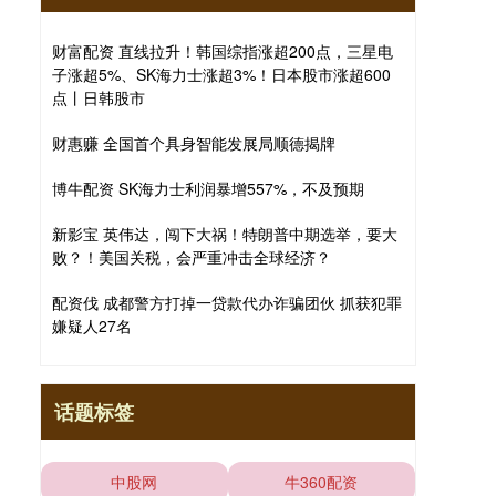
财富配资 直线拉升！韩国综指涨超200点，三星电
子涨超5%、SK海力士涨超3%！日本股市涨超600
点丨日韩股市
财惠赚 全国首个具身智能发展局顺德揭牌
博牛配资 SK海力士利润暴增557%，不及预期
新影宝 英伟达，闯下大祸！特朗普中期选举，要大
败？！美国关税，会严重冲击全球经济？
配资伐 成都警方打掉一贷款代办诈骗团伙 抓获犯罪
嫌疑人27名
话题标签
中股网
牛360配资