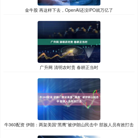
金牛股 再这样下去，OpenAI还没IPO就万亿了
广升网 清明农时贵 春耕正当时
牛360配资 伊朗：两架美国“黑鹰”被伊朗山民击中 部族人员有效打击