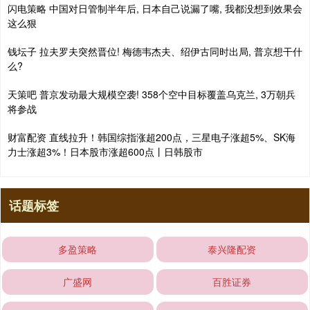
闪电策略 中国对日管制半年后, 日本自己说漏了嘴, 我都没想到效果会
这么狠
钱坛子 拉夫罗夫突然晋位! 梅德韦杰夫、绍伊古同时出局, 普京想干什
么?
天策吧 普京发动最大规模空袭! 358个空中目标覆盖乌克兰, 3万朝兵
将参战
财富配资 直线拉升！韩国综指涨超200点，三星电子涨超5%、SK海
力士涨超3%！日本股市涨超600点丨日韩股市
话题标签
多盈策略
泰兴隆配资
广盛网
百胜证券