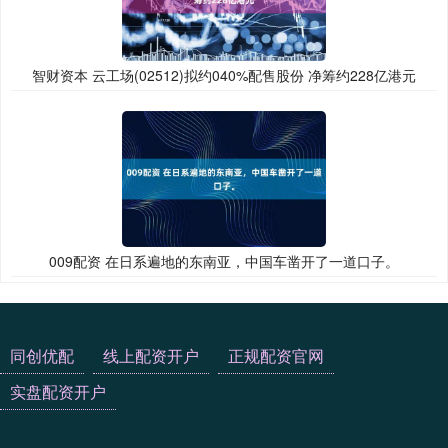
智财资本 云工场(02512)拟约040%配售股份 净筹约228亿港元
009配资 在日系遍地的东南亚，中国车凿开了一道口子。
同创优配
线上配资开户
正规配资官网
实盘配资开户