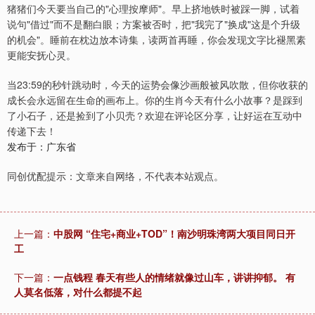
猪猪们今天要当自己的"心理按摩师"。早上挤地铁时被踩一脚，试着
说句"借过"而不是翻白眼；方案被否时，把"我完了"换成"这是个升级
的机会"。睡前在枕边放本诗集，读两首再睡，你会发现文字比褪黑素
更能安抚心灵。
当23:59的秒针跳动时，今天的运势会像沙画般被风吹散，但你收获的
成长会永远留在生命的画布上。你的生肖今天有什么小故事？是踩到
了小石子，还是捡到了小贝壳？欢迎在评论区分享，让好运在互动中
传递下去！
发布于：广东省
同创优配提示：文章来自网络，不代表本站观点。
上一篇：
中股网 “住宅+商业+TOD”！南沙明珠湾两大项目同日开
工
下一篇：
一点钱程 春天有些人的情绪就像过山车，讲讲抑郁。 有
人莫名低落，对什么都提不起