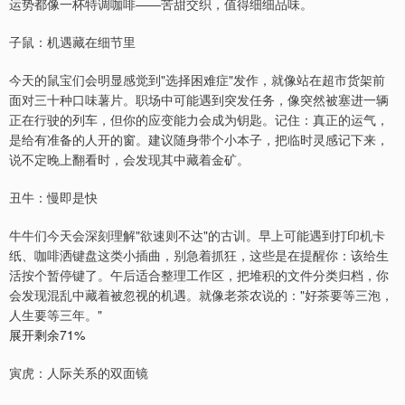
运势都像一杯特调咖啡——苦甜交织，值得细细品味。
子鼠：机遇藏在细节里
今天的鼠宝们会明显感觉到"选择困难症"发作，就像站在超市货架前
面对三十种口味薯片。职场中可能遇到突发任务，像突然被塞进一辆
正在行驶的列车，但你的应变能力会成为钥匙。记住：真正的运气，
是给有准备的人开的窗。建议随身带个小本子，把临时灵感记下来，
说不定晚上翻看时，会发现其中藏着金矿。
丑牛：慢即是快
牛牛们今天会深刻理解"欲速则不达"的古训。早上可能遇到打印机卡
纸、咖啡洒键盘这类小插曲，别急着抓狂，这些是在提醒你：该给生
活按个暂停键了。午后适合整理工作区，把堆积的文件分类归档，你
会发现混乱中藏着被忽视的机遇。就像老茶农说的："好茶要等三泡，
人生要等三年。"
展开剩余71%
寅虎：人际关系的双面镜