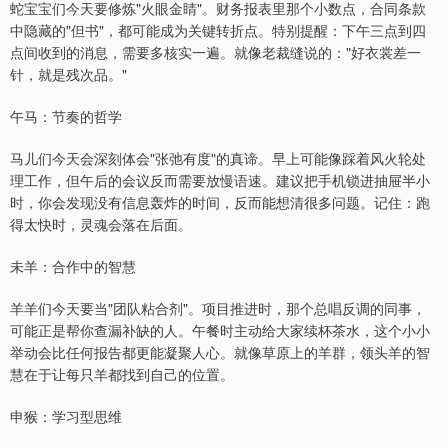
蛇宝宝们今天要修炼"火眼金睛"。财务报表里那个小数点，合同条款
中隐藏的"但书"，都可能成为关键转折点。特别提醒：下午三点到四
点间收到的消息，需要多核实一遍。就像老裁缝说的："好衣裳差一
针，就是残次品。"
午马：节奏的哲学
马儿们今天会深刻体会"张弛有度"的真谛。早上可能像踩着风火轮处
理工作，但午后的会议反而需要放慢语速。建议把手机锁进抽屉半小
时，你会发现没有信息轰炸的时间，反而能想清很多问题。记住：跑
得太快时，灵魂会落在后面。
未羊：合作中的智慧
羊羊们今天要当"团队粘合剂"。项目推进时，那个总唱反调的同事，
可能正是帮你查漏补缺的人。午餐时主动给大家续杯茶水，这个小小
举动会比任何报告都更能凝聚人心。就像草原上的羊群，领头羊的智
慧在于让每只羊都找到自己的位置。
申猴：学习型思维