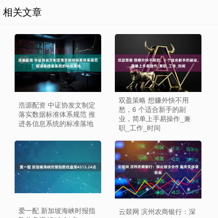
相关文章
双盈策略 想赚外快不用
浩源配资 中证协发文制定
愁，6 个适合新手的副
落实数据标准体系规范 推
业，简单上手易操作_兼
进各信息系统的标准落地
职_工作_时间
爱一配 新加坡海峡时报指
云燚网 滨州农商银行：深