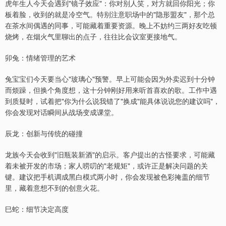
虎年生人今天会遇到"镜子效应"：你对别人笑，对方就回你阳光；你
板着脸，收到的就是冷空气。特别注意职场中的"隐形盟友"，那个总
在茶水间偶遇的同事，可能藏着重要资源。晚上不妨约三两好友吃顿
烧烤，在烟火气里聊出的点子，往往比会议室更接地气。
卯兔：情绪管理的艺术
兔宝宝们今天要当心"玻璃心"预警。早上可能会因为外卖迟到十分钟
而烦躁，但换个角度想，这十分钟刚好用来听首喜欢的歌。工作中遇
到质疑时，试着把"你为什么说我错了"换成"能具体说说您的建议吗"，
你会发现对话瞬间从战场变成课堂。
辰龙：创新与传统的碰撞
龙族今天会收到"旧瓶装新酒"的启示。客户提出的古怪要求，可能藏
着未被开发的市场；家人唠叨的"老规矩"，或许正是解决问题的关
键。建议把手机调成黑白模式两小时，你会发现被色彩掩盖的细节
里，藏着意想不到的创意火花。
巳蛇：细节决定高度